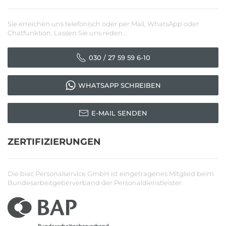
Sie erreichen uns telefonisch oder per Mail, WhatsApp oder
Chatfunktion. Lassen Sie uns reden...
030 / 27 59 59 6-10
WHATSAPP SCHREIBEN
E-MAIL SENDEN
ZERTIFIZIERUNGEN
Die biac Personalservice GmbH ist eingetragenes Mitglied beim
Bundesarbeitgeberverband der Personaldienstleister.